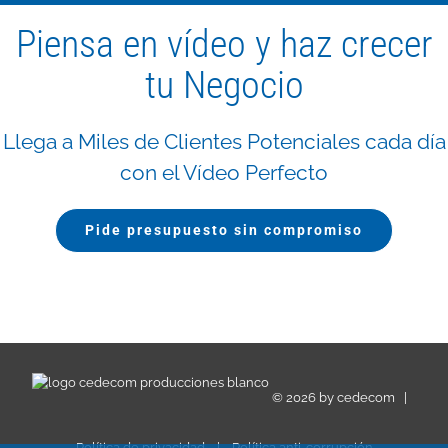
Piensa en vídeo y haz crecer
tu Negocio
Llega a Miles de Clientes Potenciales cada día
con el Vídeo Perfecto
Pide presupuesto sin compromiso
©
2026 by
cedecom
|
Política de privacidad
|
Política anti-corrupción