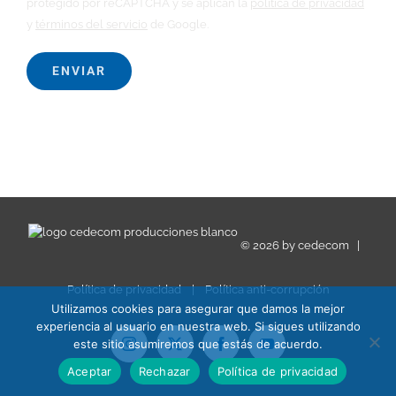
protegido por reCAPTCHA y se aplican la
política de privacidad
y
términos del servicio
de Google.
©
2026 by
cedecom
|
Política de privacidad
|
Política anti-corrupción
Utilizamos cookies para asegurar que damos la mejor
experiencia al usuario en nuestra web. Si sigues utilizando
este sitio asumiremos que estás de acuerdo.
Instagram
X
Facebook
YouTube
Aceptar
Rechazar
Política de privacidad