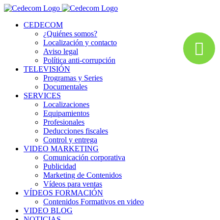
Saltar
al
CEDECOM
contenido
¿Quiénes somos?
Localización y contacto
Aviso legal
Política anti-corrupción
TELEVISIÓN
Programas y Series
Documentales
SERVICES
Localizaciones
Equipamientos
Profesionales
Deducciones fiscales
Control y entrega
VIDEO MARKETING
Comunicación corporativa
Publicidad
Marketing de Contenidos
Vídeos para ventas
VÍDEOS FORMACIÓN
Contenidos Formativos en video
VIDEO BLOG
NOTICIAS