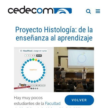
Saltar
al
contenido
Proyecto Histología: de la
enseñanza al aprendizaje
Hay muy pocos
VOLVER
estudiantes de la
Facultad