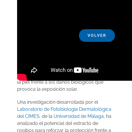
La naturaleza podría tener
VOLVER
algunas de las claves
para desarrollar los fotoprotectores solares
del futuro. Más eficaces, duraderos y
sostenibles, los nuevos avances en
fotoprotección buscan no solo bloquear la
radiación ultravioleta, sino también proteger
la piel frente a los daños biológicos que
provoca la exposición solar.
Una investigación desarrollada por el
Laboratorio de Fotobiología Dermatológica
del CIMES
, de la
Universidad de Málaga
, ha
analizado el potencial del extracto de
rooibos para reforzar la protección frente a