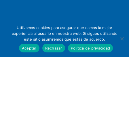
Utilizamos cookies para asegurar que damos la mejor
experiencia al usuario en nuestra web. Si sigues utilizando
este sitio asumiremos que estás de acuerdo.
Aceptar
Rechazar
Política de privacidad
Piensa en vídeo y haz crecer
tu Negocio
Llega a Miles de Clientes Potenciales cada día
con el Vídeo Perfecto